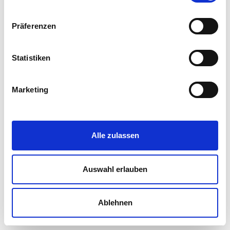
Team Übersicht
Präferenzen
Bsc. in Eng.
Dominik Dell
Statistiken
Projektleiter Tragwerksplanung
dell@concon.engineering
Marketing
+49 861 909 435-19
Alle zulassen
Auswahl erlauben
Ablehnen