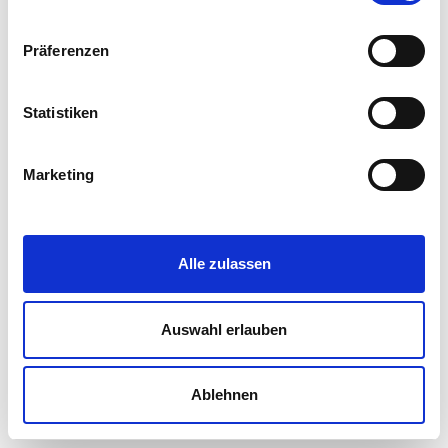
Team Übersicht
Präferenzen
M. Eng.
Michael
Wagenbauer
Statistiken
Projektleiter Tragwerksplanung
Marketing
wagenbauer@concon.engineering
+49 861 909 435-27
Alle zulassen
Auswahl erlauben
Ablehnen