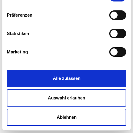
Team Übersicht
Präferenzen
Staatlich geprüfte Bautechnikerin Hochbau
Theresa Kubiaczyk
Statistiken
Bauzeichnerin Hochbau
kubiaczyk@concon.engineering
Marketing
+49 861 909 435-28
Alle zulassen
Auswahl erlauben
Ablehnen